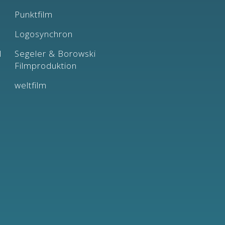
Punktfilm
Logosynchron
l
Segeler & Borowski
Filmproduktion
weltfilm