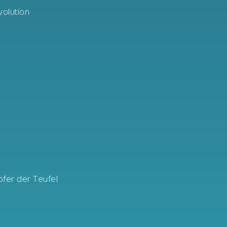
olution
fer der Teufel
n