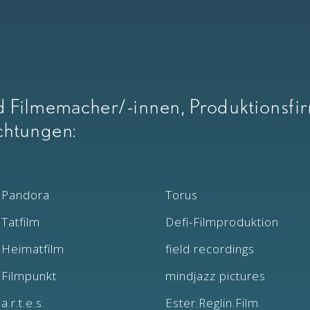
 Filmemacher/-innen, Produktionsfir
ichtungen:
Pandora
Torus
Tatfilm
Defi-Filmproduktion
Heimatfilm
field recordings
Filmpunkt
mindjazz pictures
a.r.t.e.s.
Ester.Reglin.Film