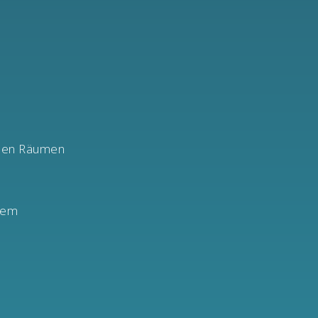
nen
Räumen
lem