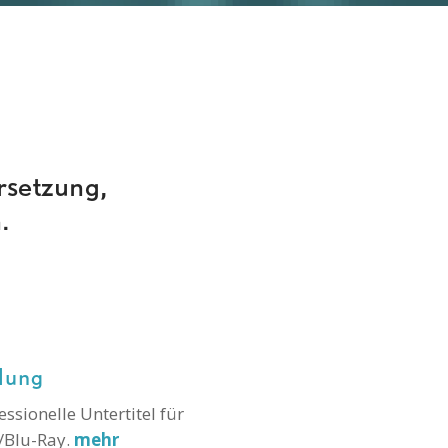
ersetzung,
.
elung
essionelle Untertitel für
/Blu-Ray.
mehr