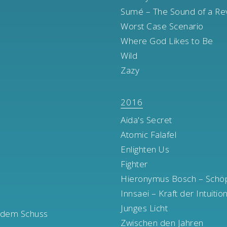
m
Sumé – The Sound of a Rev
Worst Case Scenario
Where God Likes to Be
Wild
Zazy
2016
Aida's Secret
Atomic Falafel
Enlighten Us
Fighter
Hieronymus Bosch – Schöp
Innsaei – Kraft der Intuitio
Junges Licht
r dem Schuss
Zwischen den Jahren