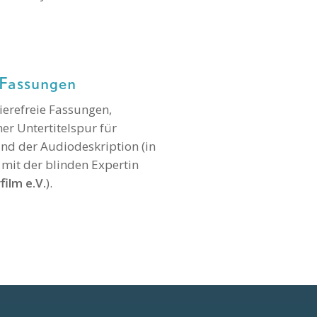
e Fassungen
rierefreie Fassungen,
er Untertitelspur für
nd der Audiodeskription (in
it der blinden Expertin
film e.V.
).